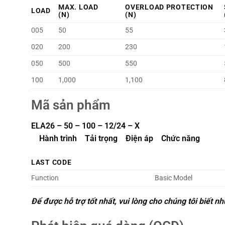
MAX. LOAD
OVERLOAD PROTECTION
LOAD
(N)
(N)
005
50
55
020
200
230
050
500
550
100
1,000
1,100
Mã sản phẩm
ELA26 – 50 – 100 – 12/24 – X
Hành trình Tải trọng Điện áp Chức năng
LAST CODE
Function
Basic Model
Để được hỗ trợ tốt nhất, vui lòng cho chúng tôi biết