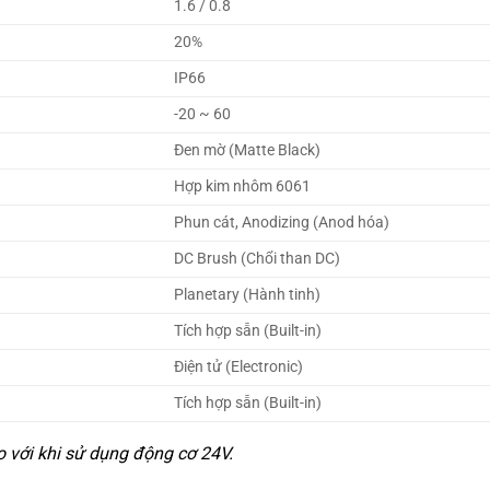
1.6 / 0.8
20%
IP66
-20 ~ 60
Đen mờ (Matte Black)
Hợp kim nhôm 6061
Phun cát, Anodizing (Anod hóa)
DC Brush (Chổi than DC)
Planetary (Hành tinh)
Tích hợp sẵn (Built-in)
Điện tử (Electronic)
Tích hợp sẵn (Built-in)
o với khi sử dụng động cơ 24V.