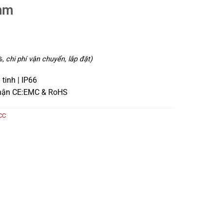
mm
 chi phí vận chuyển, lắp đặt)
tinh | IP66
nhận CE:EMC & RoHS
CC