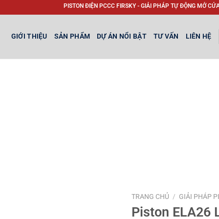
PISTON ĐIỆN PCCC FIRSKY - GIẢI PHÁP TỰ ĐỘNG MỞ CỬA THOÁT K
GIỚI THIỆU
SẢN PHẨM
DỰ ÁN NỔI BẬT
TƯ VẤN
LIÊN HỆ
TRANG CHỦ
/
GIẢI PHÁP 
Piston ELA26 