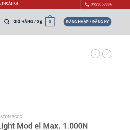
HÓI, CẤP BÙ KHÍ TƯƠI TRONG PHÒNG CHÁY CHỮA CHÁY (PCCC) - GIẢM THIỂU T
0923058886
GIỎ HÀNG /
0
₫
0
ĐĂNG NHẬP / ĐĂNG KÝ
PISTON PCCC
Light Mod el Max. 1.000N