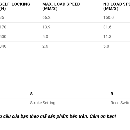
SELF-LOCKING
MAX. LOAD SPEED
NO LOAD S
(N)
(MM/S)
(MM/S)
35
66.2
150.0
170
13.9
31.6
500
5.0
11.3
840
2.6
5.8
S
R
Stroke Setting
Reed Swit
 nhu cầu của bạn theo mã sản phẩm bên trên. Cảm ơn bạn!