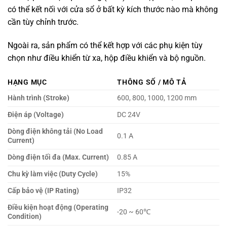
có thể kết nối với cửa sổ ở bất kỳ kích thước nào mà không
cần tùy chỉnh trước.
Ngoài ra, sản phẩm có thể kết hợp với các phụ kiện tùy
chọn như điều khiển từ xa, hộp điều khiển và bộ nguồn.
HẠNG MỤC
THÔNG SỐ / MÔ TẢ
Hành trình (Stroke)
600, 800, 1000, 1200 mm
Điện áp (Voltage)
DC 24V
Dòng điện không tải (No Load
0.1 A
Current)
Dòng điện tối đa (Max. Current)
0.85 A
Chu kỳ làm việc (Duty Cycle)
15%
Cấp bảo vệ (IP Rating)
IP32
Điều kiện hoạt động (Operating
-20 ~ 60℃
Condition)