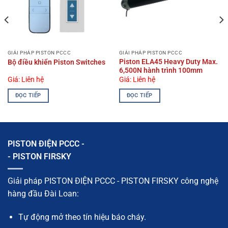
GIẢI PHÁP PISTON PCCC
GIẢI PHÁP PISTON PCCC
Piston ELA45 Heavy Duty Max.
Bộ điều khiển Piston Switches
6,500N hành trình 100mm
Giá: Liên hệ
Giá: Liên hệ
ĐỌC TIẾP
ĐỌC TIẾP
PISTON ĐIỆN PCCC -
- PISTON FIRSKY
Giải pháp PISTON ĐIỆN PCCC - PISTON FIRSKY công nghệ
hàng đầu Đài Loan:
Tự động mở theo tín hiệu báo cháy.