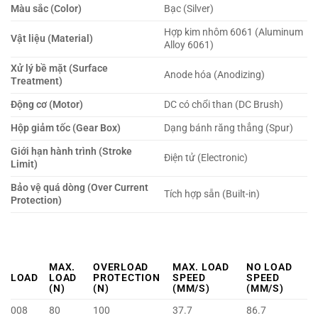
Màu sắc (Color)
Bạc (Silver)
Hợp kim nhôm 6061 (Aluminum
Vật liệu (Material)
Alloy 6061)
Xử lý bề mặt (Surface
Anode hóa (Anodizing)
Treatment)
Động cơ (Motor)
DC có chổi than (DC Brush)
Hộp giảm tốc (Gear Box)
Dạng bánh răng thẳng (Spur)
Giới hạn hành trình (Stroke
Điện tử (Electronic)
Limit)
Bảo vệ quá dòng (Over Current
Tích hợp sẵn (Built-in)
Protection)
MAX.
OVERLOAD
MAX. LOAD
NO LOAD
LOAD
LOAD
PROTECTION
SPEED
SPEED
(N)
(N)
(MM/S)
(MM/S)
008
80
100
37.7
86.7