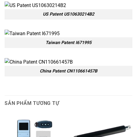
US Patent US10630214B2
Taiwan Paten​t I671995
China Patent CN110661457B
SẢN PHẨM TƯƠNG TỰ