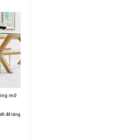
đóng mở
iết để tăng