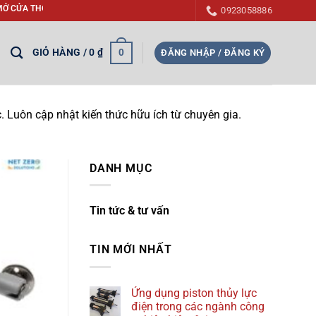
T KHÓI, CẤP BÙ KHÍ TƯƠI TRONG PHÒNG CHÁY CHỮA CHÁY (PCCC) - GIẢM THIỂ
0923058886
GIỎ HÀNG /
0
₫
0
ĐĂNG NHẬP / ĐĂNG KÝ
. Luôn cập nhật kiến thức hữu ích từ chuyên gia.
DANH MỤC
Tin tức & tư vấn
TIN MỚI NHẤT
Ứng dụng piston thủy lực
điện trong các ngành công