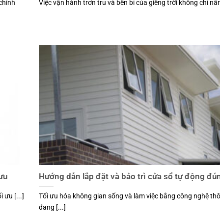
chính
Việc vận hành trơn tru và bền bỉ của giếng trời không chỉ nân
 ưu
Hướng dẫn lắp đặt và bảo trì cửa sổ tự động đú
 ưu [...]
Tối ưu hóa không gian sống và làm việc bằng công nghệ th
đang [...]