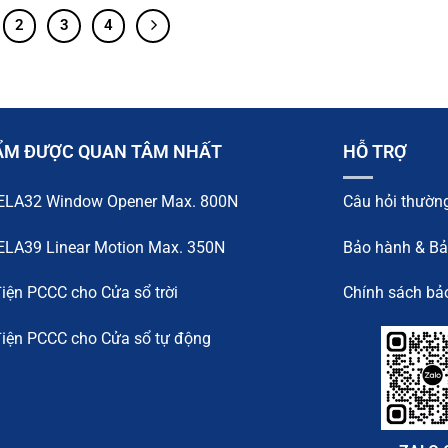
2
3
4
ẨM ĐƯỢC QUAN TÂM NHẤT
HỖ TRỢ
ELA32 Window Opener Max. 800N
Câu hỏi thườn
ELA39 Linear Motion Max. 350N
Bảo hành & Bảo
điện PCCC cho Cửa sổ trời
Chính sách bả
điện PCCC cho Cửa sổ tự động