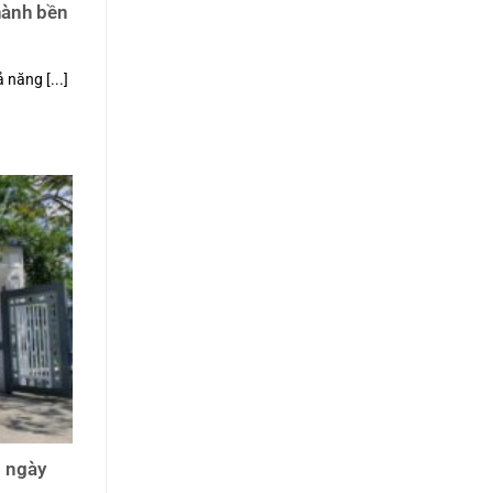
hành bền
 năng [...]
o ngày