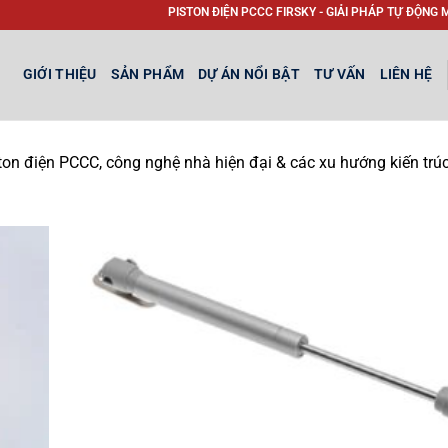
PISTON ĐIỆN PCCC FIRSKY - GIẢI PHÁP TỰ ĐỘNG MỞ CỬA THOÁ
GIỚI THIỆU
SẢN PHẨM
DỰ ÁN NỔI BẬT
TƯ VẤN
LIÊN HỆ
ston điện PCCC, công nghệ nhà hiện đại & các xu hướng kiến trúc