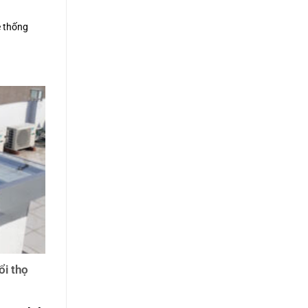
ệ thống
ổi thọ