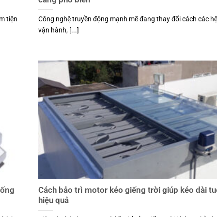
m tiện
Công nghệ truyền động mạnh mẽ đang thay đổi cách các h
vận hành, [...]
sống
Cách bảo trì motor kéo giếng trời giúp kéo dài tu
hiệu quả