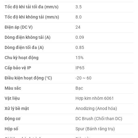
Tốc độ khi tải tối đa (mm/s)
3.5
Tốc độ khi không tải (mm/s)
8.0
Điện áp (DC V)
24
Dòng điện không tải (A)
0.09
Dòng điện tối đa (A)
0.85
Chu kỳ hoạt động
15%
Cấp bảo vệ IP
IP65
Điều kiện hoạt động (°C)
-20 ~ 60
Màu sắc
Bạc
Vật liệu
Hợp kim nhôm 6061
Xử lý bề mặt
Anodizing (Anod hóa)
Động cơ
DC Brush (Chổi than DC)
Hộp số
Spur (Bánh răng trụ)